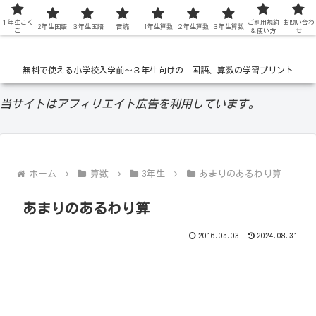
１年生こく
低学年の無料学習ドリル
ご利用規約
お問い合わ
2年生国語
３年生国語
音読
1年生算数
２年生算数
３年生算数
ご
＆使い方
せ
無料で使える小学校入学前〜３年生向けの 国語、算数の学習プリント
当サイトはアフィリエイト広告を利用しています。
ホーム
算数
3年生
あまりのあるわり算
あまりのあるわり算
2016.05.03
2024.08.31