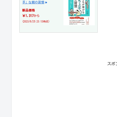
手」な親の習慣
新品価格
￥1,317
から
(2023/6/25 23:13時点)
スポ