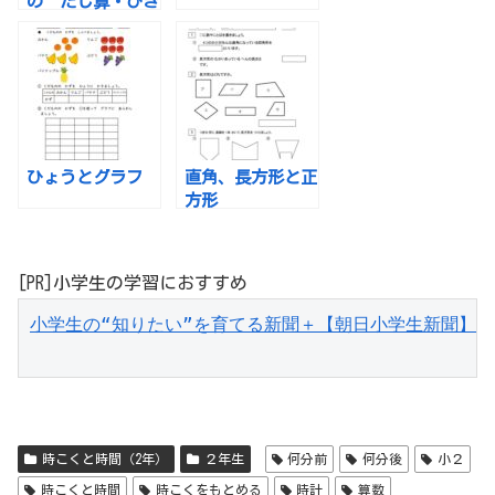
の たし算・ひき
算 文しょうだい
ひょうとグラフ
直角、長方形と正
方形
[PR]小学生の学習におすすめ
小学生の“知りたい”を育てる新聞＋【朝日小学生新聞】
時こくと時間（2年）
２年生
何分前
何分後
小２
時こくと時間
時こくをもとめる
時計
算数