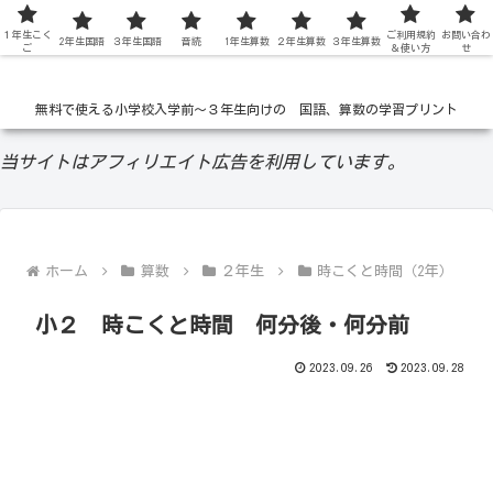
１年生こく
低学年の無料学習ドリル
ご利用規約
お問い合わ
2年生国語
３年生国語
音読
1年生算数
２年生算数
３年生算数
ご
＆使い方
せ
無料で使える小学校入学前〜３年生向けの 国語、算数の学習プリント
当サイトはアフィリエイト広告を利用しています。
ホーム
算数
２年生
時こくと時間（2年）
小２ 時こくと時間 何分後・何分前
2023.09.26
2023.09.28