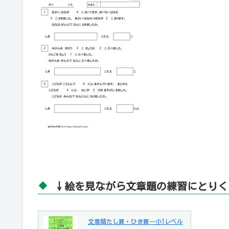
↓絵を見ながら文章題の練習にとりく
文章題たし算・ひき算―小1レベル