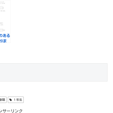
のある
0ま
ん）
ょうだ
章題
１年生
ンサーリンク