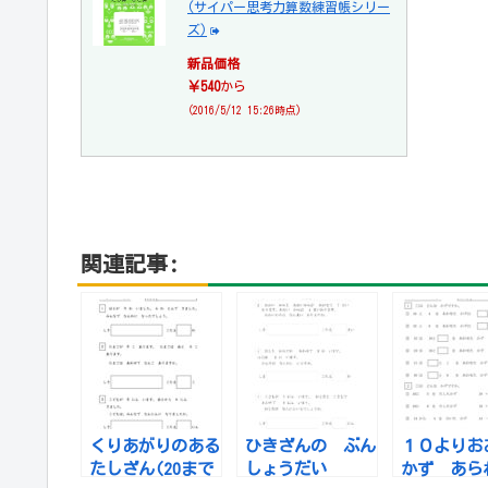
(サイパー思考力算数練習帳シリー
ズ)
新品価格
￥540
から
(2016/5/12 15:26時点)
関連記事:
くりあがりのある
ひきざんの ぶん
１０よりお
たしざん(20まで
しょうだい
かず あら