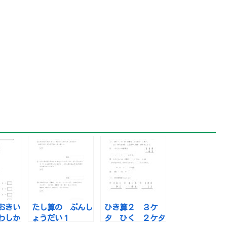
おきい
たし算の ぶんし
ひき算２ ３ケ
わしか
ょうだい１
タ ひく ２ケタ