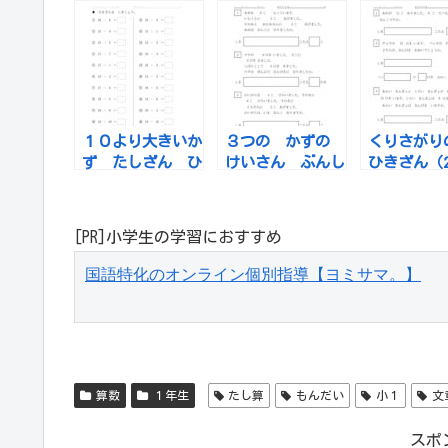
の たしざん）
た
ぶんしょうだい
１０より大きいか
３つの かずの
くりさがり
ず たしざん ひ
けいさん ぶんし
ひきざん（2
きざん
ょうだい
でのひきざ
の ぶんし
い
[PR]小学生の学習におすすめ
国語特化のオンライン個別指導【ヨミサマ。】
算数
１年生
たし算
もんだい
小１
文
スポ