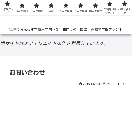
１年生こく
低学年の無料学習ドリル
ご利用規約
お問い合わ
2年生国語
３年生国語
音読
1年生算数
２年生算数
３年生算数
ご
＆使い方
せ
無料で使える小学校入学前〜３年生向けの 国語、算数の学習プリント
当サイトはアフィリエイト広告を利用しています。
お問い合わせ
2016.04.20
2019.04.17