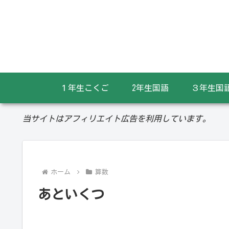
１年生こくご
2年生国語
３年生国
当サイトはアフィリエイト広告を利用しています。
ホーム
算数
あといくつ