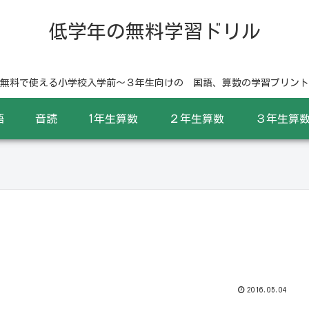
低学年の無料学習ドリル
無料で使える小学校入学前〜３年生向けの 国語、算数の学習プリント
語
音読
1年生算数
２年生算数
３年生算
2016.05.04