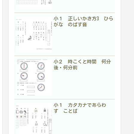
小１ 正しいかき方3 ひら
がな のばす音
小２ 時こくと時間 何分
後・何分前
小１ カタカナであらわ
す ことば