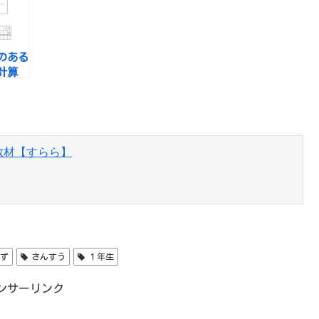
のある
計算
教材【すらら】
ず
さんすう
１年生
ンサーリンク