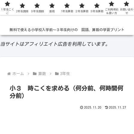
１年生こく
低学年の無料学習ドリル
ご利用規約
お問い合わ
2年生国語
３年生国語
音読
1年生算数
２年生算数
３年生算数
ご
＆使い方
せ
無料で使える小学校入学前〜３年生向けの 国語、算数の学習プリント
当サイトはアフィリエイト広告を利用しています。
ホーム
算数
3年生
小３ 時こくを求める（何分前、何時間何
分前）
2025.11.20
2025.11.27