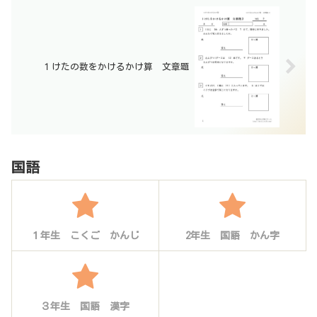
１けたの数をかけるかけ算 文章題
国語
１年生 こくご かんじ
2年生 国語 かん字
３年生 国語 漢字