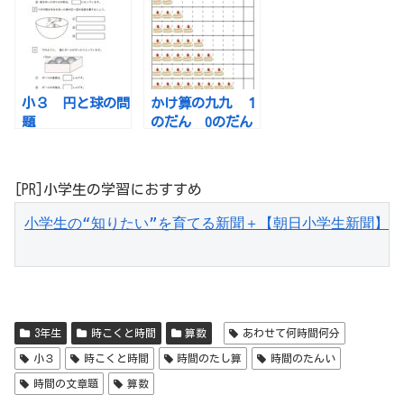
小３ 円と球の問
かけ算の九九 １
題
のだん 0のだん
[PR]小学生の学習におすすめ
小学生の“知りたい”を育てる新聞＋【朝日小学生新聞】
3年生
時こくと時間
算数
あわせて何時間何分
小３
時こくと時間
時間のたし算
時間のたんい
時間の文章題
算数