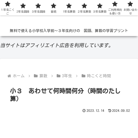
１年生こく
低学年の無料学習ドリル
ご利用規約
お問い合わ
2年生国語
３年生国語
音読
1年生算数
２年生算数
３年生算数
ご
＆使い方
せ
無料で使える小学校入学前〜３年生向けの 国語、算数の学習プリント
当サイトはアフィリエイト広告を利用しています。
ホーム
算数
3年生
時こくと時間
小３ あわせて何時間何分（時間のたし
算）
2023.12.14
2024.09.02