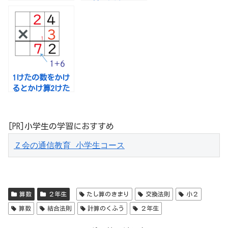
1けたの数をかけ
るとかけ算2けた
×１けたの筆算
[PR]小学生の学習におすすめ
Ｚ会の通信教育 小学生コース
算数
２年生
たし算のきまり
交換法則
小２
算数
結合法則
計算のくふう
２年生