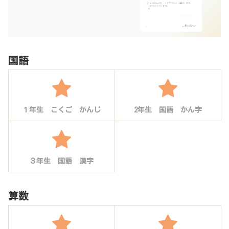
国語
１年生 こくご かんじ
2年生 国語 かん字
３年生 国語 漢字
算数