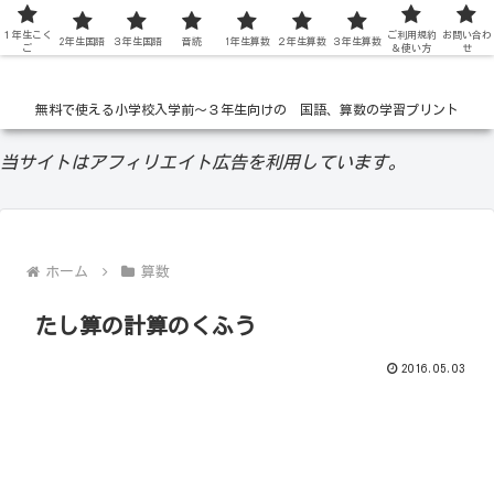
１年生こく
低学年の無料学習ドリル
ご利用規約
お問い合わ
2年生国語
３年生国語
音読
1年生算数
２年生算数
３年生算数
ご
＆使い方
せ
無料で使える小学校入学前〜３年生向けの 国語、算数の学習プリント
当サイトはアフィリエイト広告を利用しています。
ホーム
算数
たし算の計算のくふう
2016.05.03