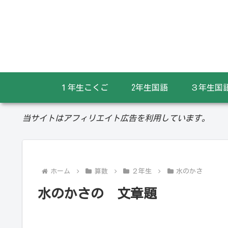
１年生こくご
2年生国語
３年生国
当サイトはアフィリエイト広告を利用しています。
ホーム
算数
２年生
水のかさ
水のかさの 文章題