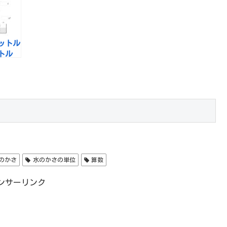
ットル
ットル
のかさ
水のかさの単位
算数
ンサーリンク