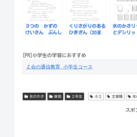
３つの かずの
くりさがりのある
水のかさリ
けいさん ぶんし
ひきざん（20ま
とデシリ
ょうだい
でのひきざん）
の ぶんしょうだ
い
[PR]小学生の学習におすすめ
Ｚ会の通信教育 小学生コース
水のかさ
算数
２年生
小２
文章題
水
スポ