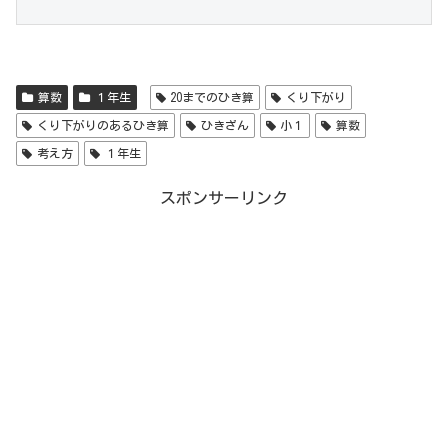
算数
１年生
20までのひき算
くり下がり
くり下がりのあるひき算
ひきざん
小１
算数
考え方
１年生
スポンサーリンク