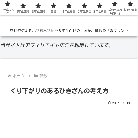
１年生こく
低学年の無料学習ドリル
ご利用規約
お問い合わ
2年生国語
３年生国語
音読
1年生算数
２年生算数
３年生算数
ご
＆使い方
せ
無料で使える小学校入学前〜３年生向けの 国語、算数の学習プリント
当サイトはアフィリエイト広告を利用しています。
ホーム
算数
くり下がりのあるひきざんの考え方
2016.12.18