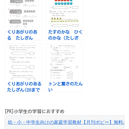
くりあがりのあ
たすのかな ひく
る たしざん
のかな（たしざ
(20までの たし
ん と ひきざ
ざん）
ん）
くりあがりのある
トンと重さのたん
たしざん(20まで
い
の たしざん）
ぶんしょうだい
[PR]小学生の学習におすすめ
幼・小・中学生向けの家庭学習教材【月刊ポピー】無料お