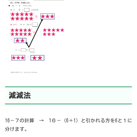
減減法
16－７の計算 → 1６－（6＋1）と引かれる方を6と１に
分けます。