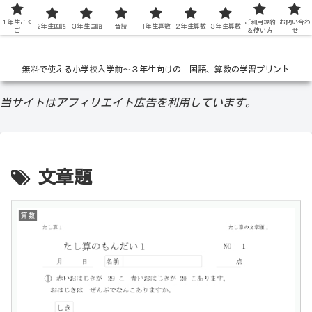
１年生こく
低学年の無料学習ドリル
ご利用規約
お問い合わ
2年生国語
３年生国語
音読
1年生算数
２年生算数
３年生算数
ご
＆使い方
せ
無料で使える小学校入学前〜３年生向けの 国語、算数の学習プリント
当サイトはアフィリエイト広告を利用しています。
文章題
算数