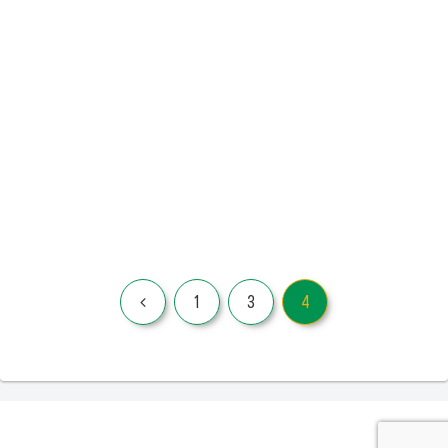
前
1
3
4
へ