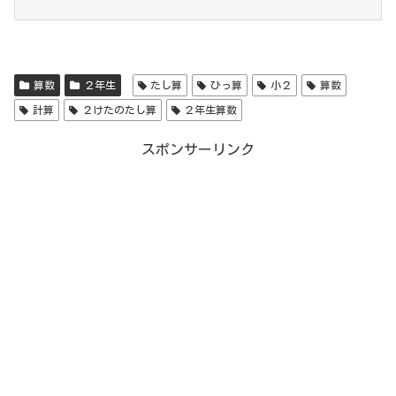
算数
２年生
たし算
ひっ算
小２
算数
計算
２けたのたし算
２年生算数
スポンサーリンク