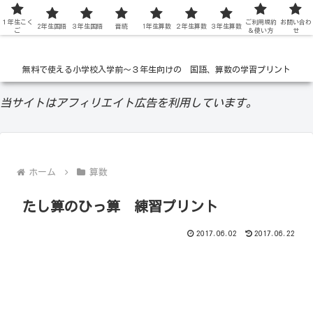
１年生こく
低学年の無料学習ドリル
ご利用規約
お問い合わ
2年生国語
３年生国語
音読
1年生算数
２年生算数
３年生算数
ご
＆使い方
せ
無料で使える小学校入学前〜３年生向けの 国語、算数の学習プリント
当サイトはアフィリエイト広告を利用しています。
ホーム
算数
たし算のひっ算 練習プリント
2017.06.02
2017.06.22