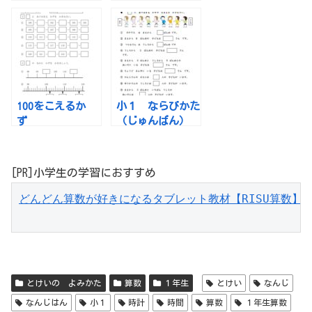
100をこえるか
小１ ならびかた
ず
（じゅんばん）
[PR]小学生の学習におすすめ
どんどん算数が好きになるタブレット教材【RISU算数】
とけいの よみかた
算数
１年生
とけい
なんじ
なんじはん
小１
時計
時間
算数
１年生算数