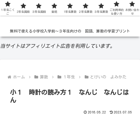
１年生こく
低学年の無料学習ドリル
ご利用規約
お問い合わ
2年生国語
３年生国語
音読
1年生算数
２年生算数
３年生算数
ご
＆使い方
せ
無料で使える小学校入学前〜３年生向けの 国語、算数の学習プリント
当サイトはアフィリエイト広告を利用しています。
ホーム
算数
１年生
とけいの よみかた
小１ 時計の読み方１ なんじ なんじは
ん
2016.05.22
2023.07.05