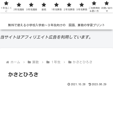
１年生こく
低学年の無料学習ドリル
ご利用規約
お問い合わ
2年生国語
３年生国語
音読
1年生算数
２年生算数
３年生算数
ご
＆使い方
せ
無料で使える小学校入学前〜３年生向けの 国語、算数の学習プリント
当サイトはアフィリエイト広告を利用しています。
ホーム
算数
１年生
かさとひろさ
かさとひろさ
2021.10.28
2023.06.29