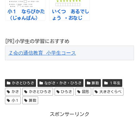
小１ ならびかた
いくつ あるでし
（じゅんばん）
ょう ・おなじ
かず
[PR]小学生の学習におすすめ
Ｚ会の通信教育 小学生コース
かさとひろさ
ながさ・かさ・ひろさ
算数
１年生
かさ
かさとひろさ
ひろさ
図形
大きさくらべ
小１
算数
スポンサーリンク