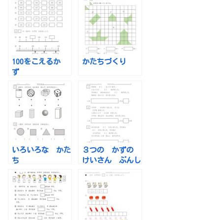
のひきざん）
100をこえるか
かたちづくり
ず
いろいろな かた
３つの かずの
ち
けいさん ぶんし
ょうだい