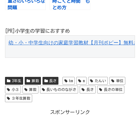
重さのいろいろな
時こくと時間 も
問題
とめ方
[PR]小学生の学習におすすめ
幼・小・中学生向けの家庭学習教材【月刊ポピー】無料お
3年生
算数
長さ
km
m
たんい
単位
小３
算数
長いもののながさ
長さ
長さの単位
３年生算数
スポンサーリンク