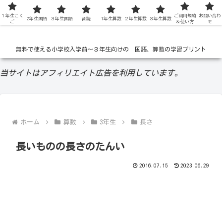
１年生こく
低学年の無料学習ドリル
ご利用規約
お問い合わ
2年生国語
３年生国語
音読
1年生算数
２年生算数
３年生算数
ご
＆使い方
せ
無料で使える小学校入学前〜３年生向けの 国語、算数の学習プリント
当サイトはアフィリエイト広告を利用しています。
ホーム
算数
3年生
長さ
長いものの長さのたんい
2016.07.15
2023.06.29