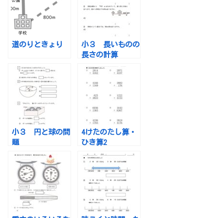
道のりときょり
小３ 長いものの
長さの計算
小３ 円と球の問
4けたのたし算・
題
ひき算2