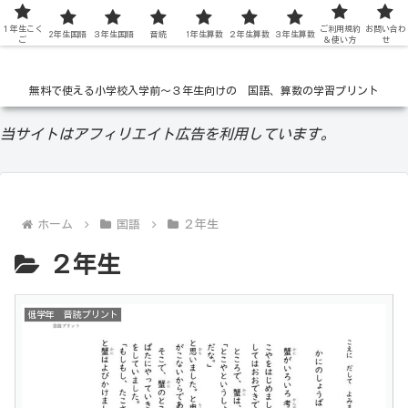
１年生こく
低学年の無料学習ドリル
ご利用規約
お問い合わ
2年生国語
３年生国語
音読
1年生算数
２年生算数
３年生算数
ご
＆使い方
せ
無料で使える小学校入学前〜３年生向けの 国語、算数の学習プリント
当サイトはアフィリエイト広告を利用しています。
ホーム
国語
２年生
２年生
低学年 音読プリント