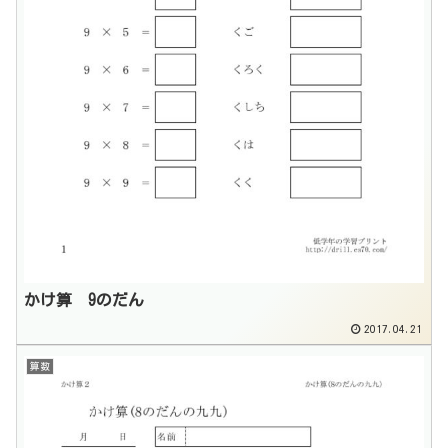
かけ算 9のだん
2017.04.21
算数