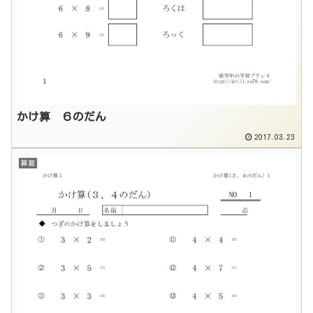
かけ算 ６のだん
2017.03.23
算数