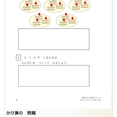
かけ算の 問題