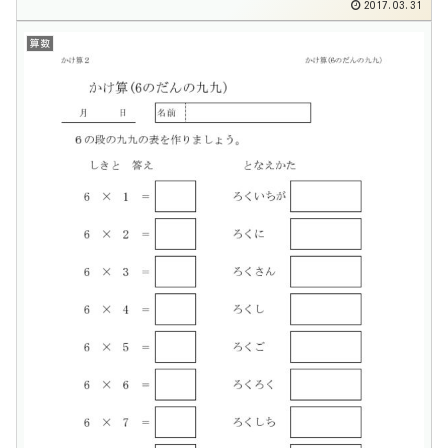
2017.03.31
算数