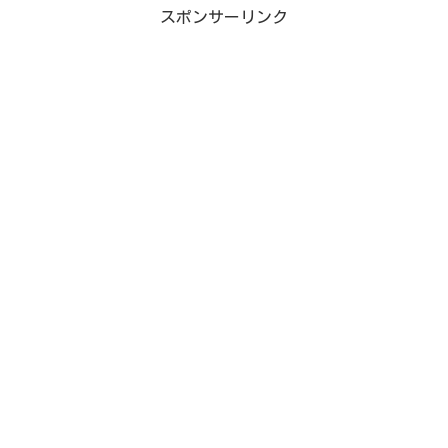
スポンサーリンク