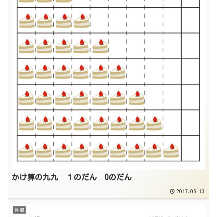
かけ算の九九 １のだん 0のだん
2017.05.13
算数