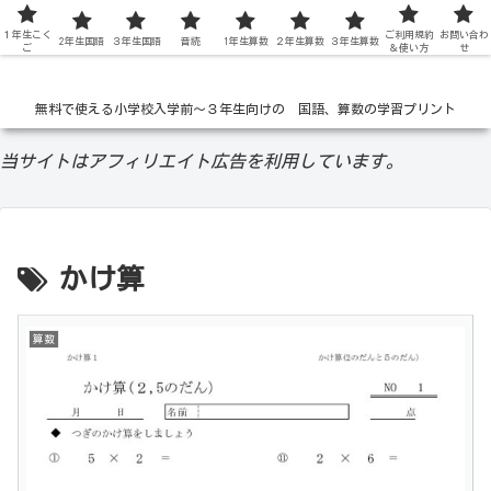
１年生こく
低学年の無料学習ドリル
ご利用規約
お問い合わ
2年生国語
３年生国語
音読
1年生算数
２年生算数
３年生算数
ご
＆使い方
せ
無料で使える小学校入学前〜３年生向けの 国語、算数の学習プリント
当サイトはアフィリエイト広告を利用しています。
かけ算
算数