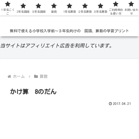
１年生こく
低学年の無料学習ドリル
ご利用規約
お問い合わ
2年生国語
３年生国語
音読
1年生算数
２年生算数
３年生算数
ご
＆使い方
せ
無料で使える小学校入学前〜３年生向けの 国語、算数の学習プリント
当サイトはアフィリエイト広告を利用しています。
ホーム
算数
かけ算 8のだん
2017.04.21