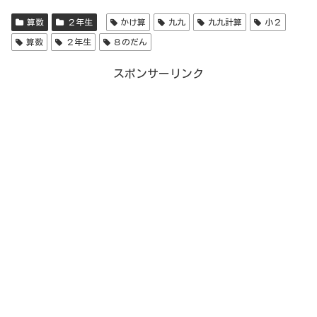
算数
２年生
かけ算
九九
九九計算
小２
算数
２年生
８のだん
スポンサーリンク