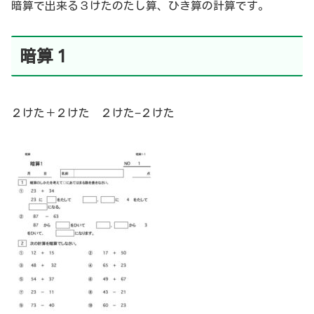
暗算で出来る３けたのたし算、ひき算の計算です。
暗算１
２けた＋２けた ２けた−２けた