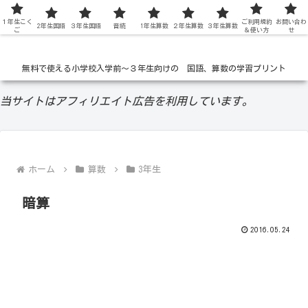
１年生こく
低学年の無料学習ドリル
ご利用規約
お問い合わ
2年生国語
３年生国語
音読
1年生算数
２年生算数
３年生算数
ご
＆使い方
せ
無料で使える小学校入学前〜３年生向けの 国語、算数の学習プリント
当サイトはアフィリエイト広告を利用しています。
ホーム
算数
3年生
暗算
2016.05.24