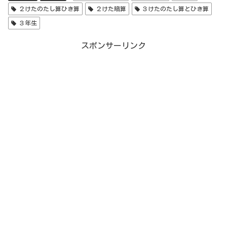
２けたのたし算ひき算
２けた暗算
３けたのたし算とひき算
３年生
スポンサーリンク