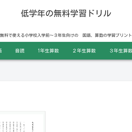
低学年の無料学習ドリル
無料で使える小学校入学前〜３年生向けの 国語、算数の学習プリント
語
音読
1年生算数
２年生算数
３年生算