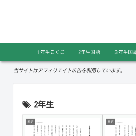
１年生こくご
2年生国語
３年生国
当サイトはアフィリエイト広告を利用しています。
2年生
国語
国語