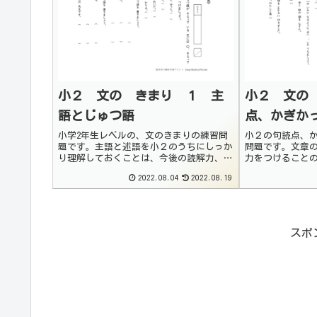
小２ 文の きまり １ 主
小２ 文の
語とじゅつ語
点、かぎか
小学2年生レベルの、文のきまりの練習問
小２の句読点、
題です。主語と述語を小２のうちにしっか
問題です。文章
り理解しておくことは、今後の読解力、作
力をつけること
文力のアップに重要になります。基本をし
しっかり学習し
2022.08.04
2022.08.19
っかり確認しておくようにしましょう。基
紙を使って、句
本事項主（しゅ）語とは、文の中で「だれ
文を書く練習も
が（は）」「...
（原稿用紙の使..
スポ