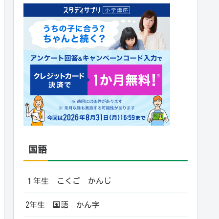
国語
１年生 こくご かんじ
2年生 国語 かん字