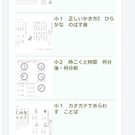
小１ 正しいかき方3 ひら
がな のばす音
小２ 時こくと時間 何分
後・何分前
小１ カタカナであらわ
す ことば