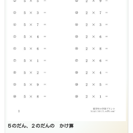
５のだん、２のだんの かけ算