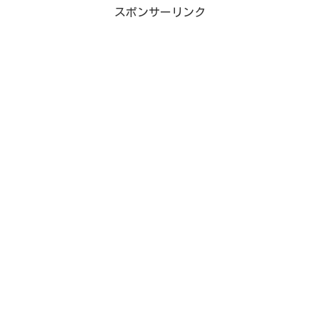
スポンサーリンク