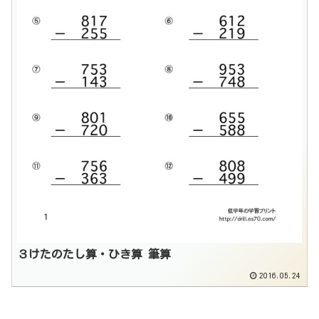
３けたのたし算・ひき算 筆算
2016.05.24