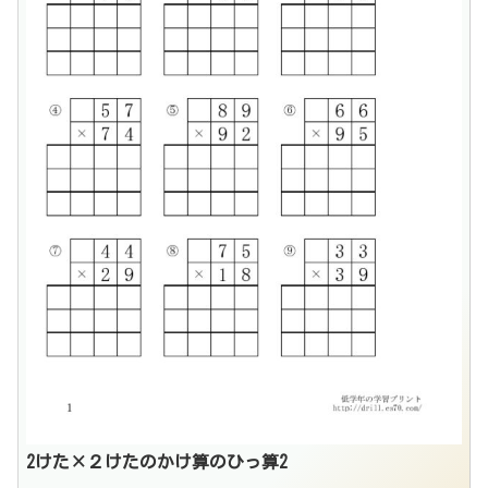
2けた×２けたのかけ算のひっ算2