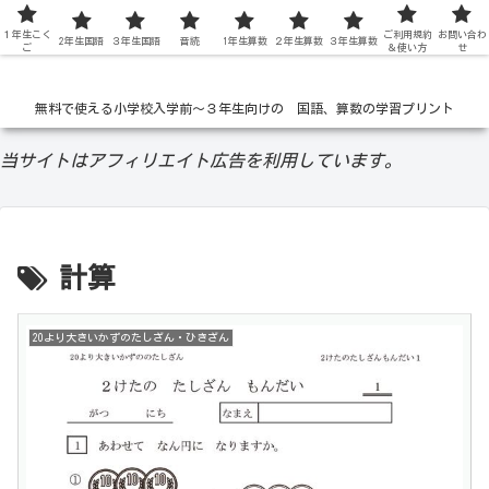
１年生こく
低学年の無料学習ドリル
ご利用規約
お問い合わ
2年生国語
３年生国語
音読
1年生算数
２年生算数
３年生算数
ご
＆使い方
せ
無料で使える小学校入学前〜３年生向けの 国語、算数の学習プリント
当サイトはアフィリエイト広告を利用しています。
計算
20より大きいかずのたしざん・ひきざん