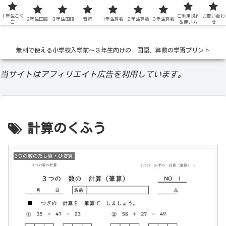
１年生こく
低学年の無料学習ドリル
ご利用規約
お問い合わ
2年生国語
３年生国語
音読
1年生算数
２年生算数
３年生算数
ご
＆使い方
せ
無料で使える小学校入学前〜３年生向けの 国語、算数の学習プリント
当サイトはアフィリエイト広告を利用しています。
計算のくふう
3つの数のたし算・ひき算