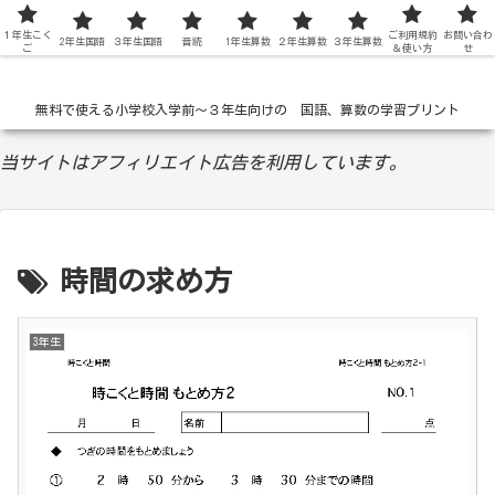
１年生こく
低学年の無料学習ドリル
ご利用規約
お問い合わ
2年生国語
３年生国語
音読
1年生算数
２年生算数
３年生算数
ご
＆使い方
せ
無料で使える小学校入学前〜３年生向けの 国語、算数の学習プリント
当サイトはアフィリエイト広告を利用しています。
時間の求め方
3年生