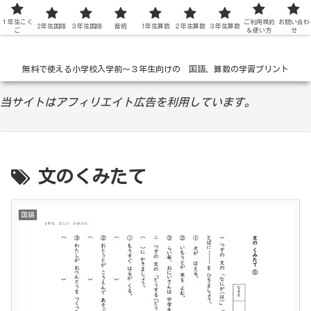
１年生こく
低学年の無料学習ドリル
ご利用規約
お問い合わ
2年生国語
３年生国語
音読
1年生算数
２年生算数
３年生算数
ご
＆使い方
せ
無料で使える小学校入学前〜３年生向けの 国語、算数の学習プリント
当サイトはアフィリエイト広告を利用しています。
文のくみたて
国語