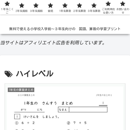
１年生こく
低学年の無料学習ドリル
ご利用規約
お問い合わ
2年生国語
３年生国語
音読
1年生算数
２年生算数
３年生算数
ご
＆使い方
せ
無料で使える小学校入学前〜３年生向けの 国語、算数の学習プリント
当サイトはアフィリエイト広告を利用しています。
ハイレベル
1年生の算数まとめ