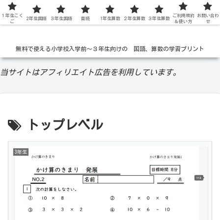
１年生こく
低学年の無料学習ドリル
ご利用規約
お問い合わ
2年生国語
３年生国語
音読
1年生算数
２年生算数
３年生算数
ご
＆使い方
せ
無料で使える小学校入学前〜３年生向けの 国語、算数の学習プリント
当サイトはアフィリエイト広告を利用しています。
トップレベル
3年生