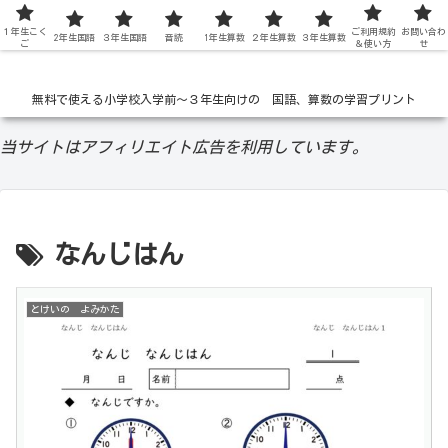
１年生こく
低学年の無料学習ドリル
ご利用規約
お問い合わ
2年生国語
３年生国語
音読
1年生算数
２年生算数
３年生算数
ご
＆使い方
せ
無料で使える小学校入学前〜３年生向けの 国語、算数の学習プリント
当サイトはアフィリエイト広告を利用しています。
なんじはん
とけいの よみかた