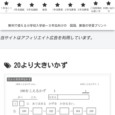
１年生こく
低学年の無料学習ドリル
ご利用規約
お問い合わ
2年生国語
３年生国語
音読
1年生算数
２年生算数
３年生算数
ご
＆使い方
せ
無料で使える小学校入学前〜３年生向けの 国語、算数の学習プリント
当サイトはアフィリエイト広告を利用しています。
20より大きいかず
20よりおおきなかず