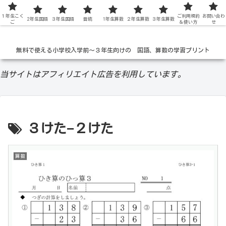
１年生こく
低学年の無料学習ドリル
ご利用規約
お問い合わ
2年生国語
３年生国語
音読
1年生算数
２年生算数
３年生算数
ご
＆使い方
せ
無料で使える小学校入学前〜３年生向けの 国語、算数の学習プリント
当サイトはアフィリエイト広告を利用しています。
３けた−２けた
算数