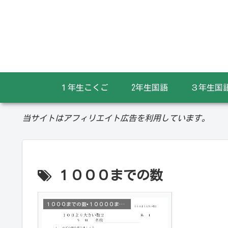
１年生こくご
2年生国語
３年生国
当サイトはアフィリエイト広告を利用しています。
１０００までの数
１０００までの数•１００００までの数