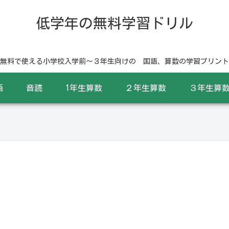
低学年の無料学習ドリル
無料で使える小学校入学前〜３年生向けの 国語、算数の学習プリント
語
音読
1年生算数
２年生算数
３年生算