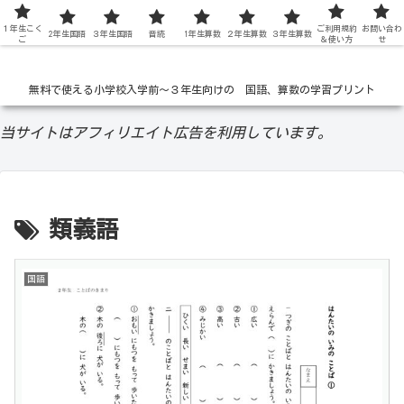
１年生こく
低学年の無料学習ドリル
ご利用規約
お問い合わ
2年生国語
３年生国語
音読
1年生算数
２年生算数
３年生算数
ご
＆使い方
せ
無料で使える小学校入学前〜３年生向けの 国語、算数の学習プリント
当サイトはアフィリエイト広告を利用しています。
類義語
国語