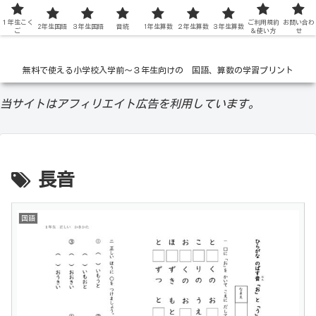
１年生こく
低学年の無料学習ドリル
ご利用規約
お問い合わ
2年生国語
３年生国語
音読
1年生算数
２年生算数
３年生算数
ご
＆使い方
せ
無料で使える小学校入学前〜３年生向けの 国語、算数の学習プリント
当サイトはアフィリエイト広告を利用しています。
長音
国語