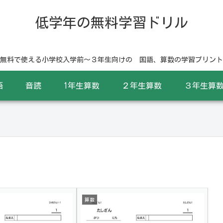
低学年の無料学習ドリル
無料で使える小学校入学前〜３年生向けの 国語、算数の学習プリント
語
音読
1年生算数
２年生算数
３年生算
算数