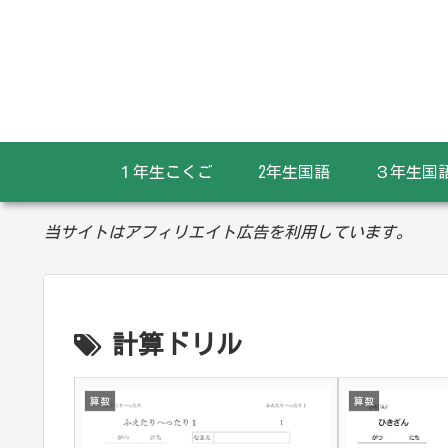
１年生こくご
2年生国語
３年生国
当サイトはアフィリエイト広告を利用しています。
計算ドリル
算数
算数