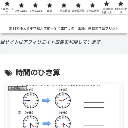
１年生こく
低学年の無料学習ドリル
ご利用規約
お問い合わ
2年生国語
３年生国語
音読
1年生算数
２年生算数
３年生算数
ご
＆使い方
せ
無料で使える小学校入学前〜３年生向けの 国語、算数の学習プリント
当サイトはアフィリエイト広告を利用しています。
時間のひき算
時こくと時間