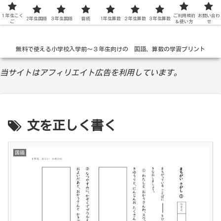
１年生こく
低学年の無料学習ドリル
ご利用規約
お問い合わ
2年生国語
３年生国語
音読
1年生算数
２年生算数
３年生算数
ご
＆使い方
せ
無料で使える小学校入学前〜３年生向けの 国語、算数の学習プリント
当サイトはアフィリエイト広告を利用しています。
文を正しく書く
国語