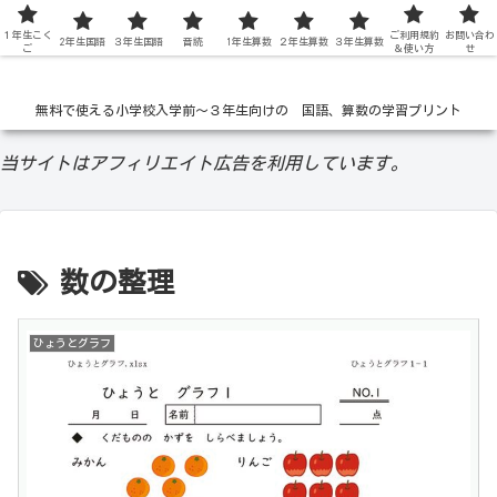
１年生こく
低学年の無料学習ドリル
ご利用規約
お問い合わ
2年生国語
３年生国語
音読
1年生算数
２年生算数
３年生算数
ご
＆使い方
せ
無料で使える小学校入学前〜３年生向けの 国語、算数の学習プリント
当サイトはアフィリエイト広告を利用しています。
数の整理
ひょうとグラフ