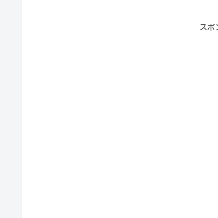
し、複雑な問題...
スポ