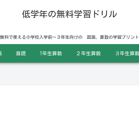
低学年の無料学習ドリル
無料で使える小学校入学前〜３年生向けの 国語、算数の学習プリント
語
音読
1年生算数
２年生算数
３年生算