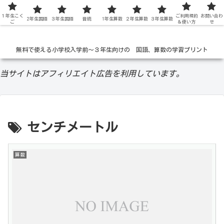
１年生こく
低学年の無料学習ドリル
ご利用規約
お問い合わ
2年生国語
３年生国語
音読
1年生算数
２年生算数
３年生算数
ご
＆使い方
せ
無料で使える小学校入学前〜３年生向けの 国語、算数の学習プリント
当サイトはアフィリエイト広告を利用しています。
センチメートル
算数