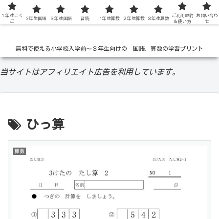
１年生こく
低学年の無料学習ドリル
ご利用規約
お問い合わ
2年生国語
３年生国語
音読
1年生算数
２年生算数
３年生算数
ご
＆使い方
せ
無料で使える小学校入学前〜３年生向けの 国語、算数の学習プリント
当サイトはアフィリエイト広告を利用しています。
ひっ算
算数