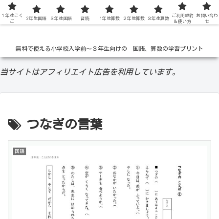
１年生こく
低学年の無料学習ドリル
ご利用規約
お問い合わ
2年生国語
３年生国語
音読
1年生算数
２年生算数
３年生算数
ご
＆使い方
せ
無料で使える小学校入学前〜３年生向けの 国語、算数の学習プリント
当サイトはアフィリエイト広告を利用しています。
つなぎの言葉
国語