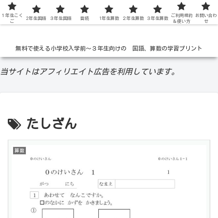
１年生こく
低学年の無料学習ドリル
ご利用規約
お問い合わ
2年生国語
３年生国語
音読
1年生算数
２年生算数
３年生算数
ご
＆使い方
せ
無料で使える小学校入学前〜３年生向けの 国語、算数の学習プリント
当サイトはアフィリエイト広告を利用しています。
たしざん
算数