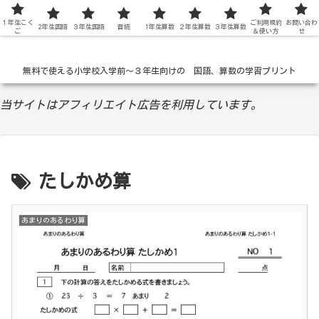
１年生こく
低学年の無料学習ドリル
ご利用規約
お問い合わ
2年生国語
３年生国語
音読
1年生算数
２年生算数
３年生算数
ご
＆使い方
せ
無料で使える小学校入学前〜３年生向けの 国語、算数の学習プリント
当サイトはアフィリエイト広告を利用しています。
たしかめ算
あまりのあるわり算