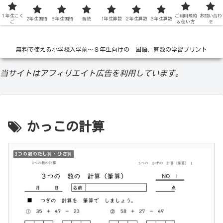
１年生こく
低学年の無料学習ドリル
ご利用規約
お問い合わ
2年生国語
３年生国語
音読
1年生算数
２年生算数
３年生算数
ご
＆使い方
せ
無料で使える小学校入学前〜３年生向けの 国語、算数の学習プリント
当サイトはアフィリエイト広告を利用しています。
かっこの計算
3つの数のたし算・ひき算