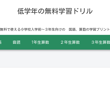
低学年の無料学習ドリル
無料で使える小学校入学前〜３年生向けの 国語、算数の学習プリント
語
音読
1年生算数
２年生算数
３年生算