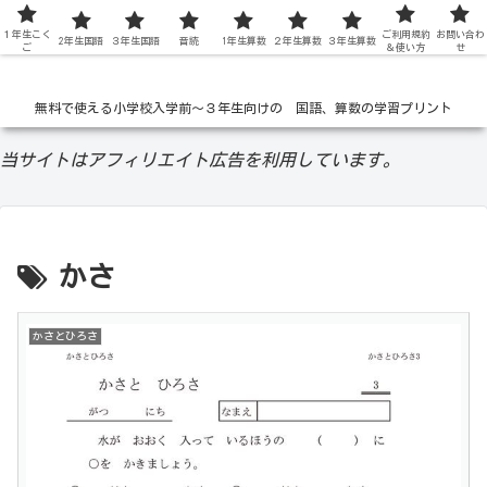
１年生こく
低学年の無料学習ドリル
ご利用規約
お問い合わ
2年生国語
３年生国語
音読
1年生算数
２年生算数
３年生算数
ご
＆使い方
せ
無料で使える小学校入学前〜３年生向けの 国語、算数の学習プリント
当サイトはアフィリエイト広告を利用しています。
かさ
かさとひろさ