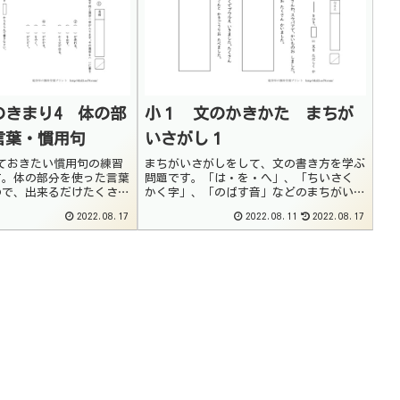
のきまり4 体の部
小１ 文のかきかた まちが
言葉・慣用句
いさがし１
ておきたい慣用句の練習
まちがいさがしをして、文の書き方を学ぶ
す。体の部分を使った言葉
問題です。「は・を・へ」、「ちいさく
ので、出来るだけたくさん
かく字」、「のばす音」などのまちがいを
てください。プリントで意
さがして、文章を正しく書き直す練習をし
2022.08.17
2022.08.11
2022.08.17
言葉あれば国語辞典で調べ
ます。集中して文を読む練習にもなります
ょう。まんがで慣用句を覚
ので、ぜひ取り組んでみましょう。書いた
文を声に出し...