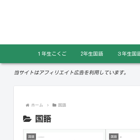
１年生こくご
2年生国語
３年生国
当サイトはアフィリエイト広告を利用しています。
ホーム
国語
国語
国語
国語