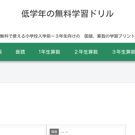
低学年の無料学習ドリル
無料で使える小学校入学前〜３年生向けの 国語、算数の学習プリント
語
音読
1年生算数
２年生算数
３年生算
国語