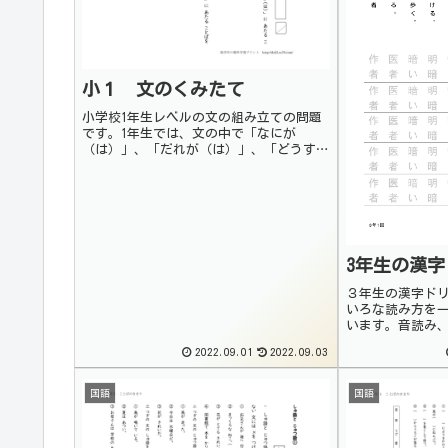
小１ 文のくみたて
小学校1年生レベルの文の組み立ての問題
です。1年生では、文の中で「なにが
（は）」、「だれが（は）」、「どうする
（どうした）」、「なにを」、「どん
な」,「どのように」,「いつ」、「どこ
で」の部分を見つける練習をします。文の
組み立てを理解するこ...
3年生の漢字
３年生の漢字ド
いろな読み方を
います。音読み
しっかり確認し
2022.09.01
2022.09.03
しょう。意味が
は、国語辞典で
う。その他の漢..
国語
国語