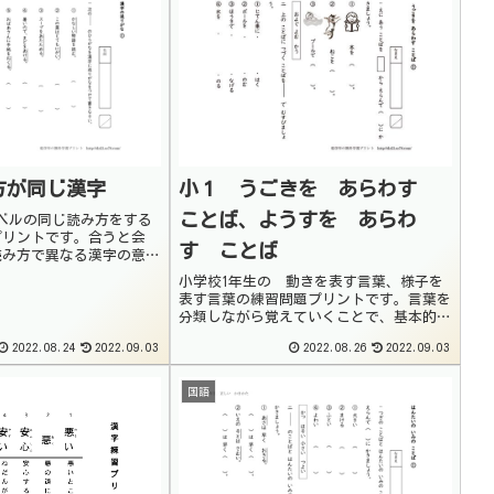
方が同じ漢字
小１ うごきを あらわす
ことば、ようすを あらわ
ベルの同じ読み方をする
プリントです。合うと会
す ことば
読み方で異なる漢字の意味
それぞれの文章を自分で作
小学校1年生の 動きを表す言葉、様子を
ことが大切になります。小
表す言葉の練習問題プリントです。言葉を
、同音異字・同訓異字はそ
分類しながら覚えていくことで、基本的な
.
語彙を増やしていくことが出来ます。また
2022.08.24
2022.09.03
2022.08.26
2022.09.03
作文での表現力を身につけるためにも大切
です。動きを表す言葉や、様子を表す言葉
をノートにい...
国語