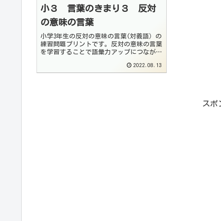
小３ 言葉のきまり３ 反対
の意味の言葉
小学3年生の反対の意味の言葉(対義語）の
練習問題プリントです。反対の意味の言葉
を学習することで語彙力アップにつながり
ます。いろいろな問題を解いて繰り返し学
2022.08.13
習するようにしてください。＊まだ習って
いない漢字も、反対語とともに覚えていく
ようにしま...
スポ