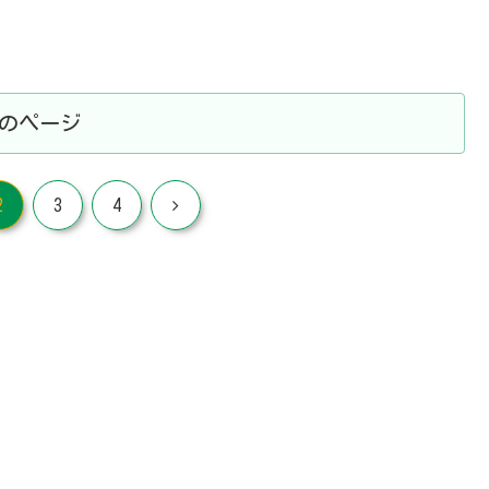
のページ
次
2
3
4
へ