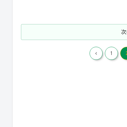
次
前
1
へ