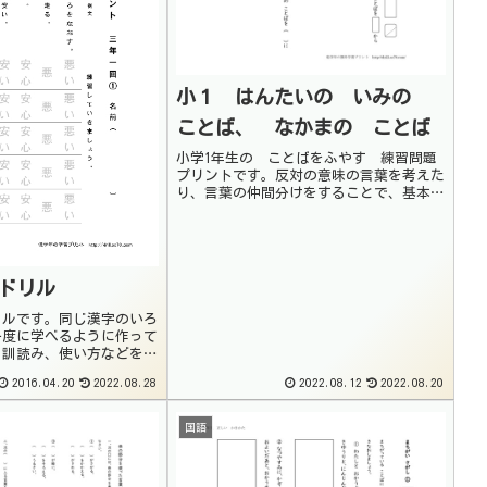
小１ はんたいの いみの
ことば、 なかまの ことば
小学1年生の ことばをふやす 練習問題
プリントです。反対の意味の言葉を考えた
り、言葉の仲間分けをすることで、基本的
な語彙を増やしていくことができます。普
段の生活の中でも、言葉をなかまに分けた
り、反対の言葉を考えることで、使える言
葉を増やすよ...
ドリル
リルです。同じ漢字のいろ
一度に学べるように作って
、訓読み、使い方などを、
ながら練習するようにしま
2016.04.20
2022.08.28
2022.08.12
2022.08.20
わからない言葉がある場合
確認するようにしましょ
.
国語