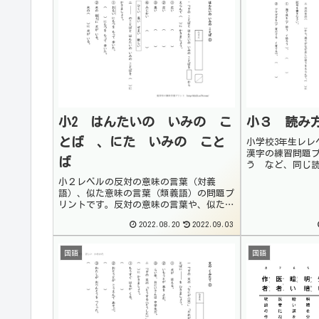
小2 はんたいの いみの こ
小３ 読み
とば 、にた いみの こと
小学校3年生レレ
漢字の練習問題
ば
う など、同じ
の違い理解し、
小２レベルの反対の意味の言葉（対義
れるようにする
語）、似た意味の言葉（類義語）の問題プ
３レベルですと
リントです。反対の意味の言葉や、似た意
れほど多くない..
味の言葉を考えることで、言葉の使い方を
2022.08.20
2022.09.03
広げることが出来ます。また、読解や作文
の力をつけることにもつながります。いろ
いろな問題に取り...
国語
国語