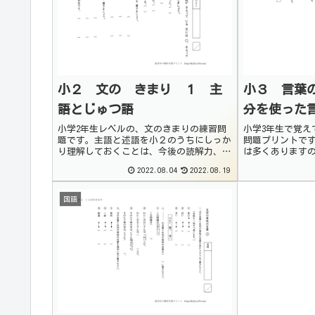
小２ 文の きまり １ 主
小３ 言葉
語とじゅつ語
分を使った
小学2年生レベルの、文のきまりの練習問
小学3年生で覚え
題です。主語と述語を小２のうちにしっか
問題プリントで
り理解しておくことは、今後の読解力、作
は多くあります
文力のアップに重要になります。基本をし
覚えるようにし
2022.08.04
2022.08.19
っかり確認しておくようにしましょう。基
味が分からない
本事項主（しゅ）語とは、文の中で「だれ
るようにしまし
が（は）」「...
える小学生の...
国語