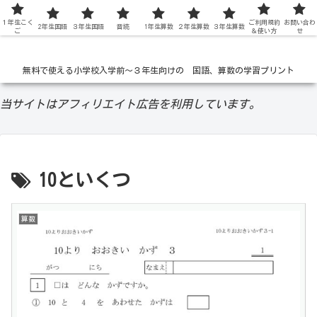
１年生こく
低学年の無料学習ドリル
ご利用規約
お問い合わ
2年生国語
３年生国語
音読
1年生算数
２年生算数
３年生算数
ご
＆使い方
せ
無料で使える小学校入学前〜３年生向けの 国語、算数の学習プリント
当サイトはアフィリエイト広告を利用しています。
10といくつ
算数